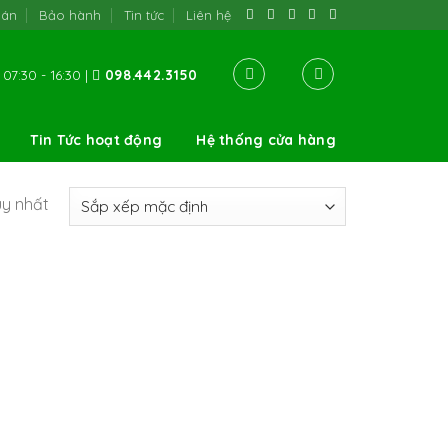
oán
Bảo hành
Tin tức
Liên hệ
07:30 - 16:30 |
098.442.3150
Tin Tức hoạt động
Hệ thống cửa hàng
uy nhất