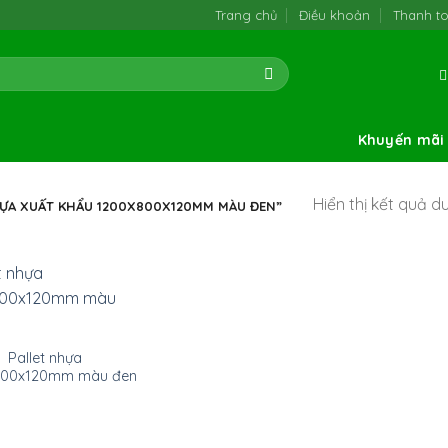
Trang chủ
Điều khoản
Thanh t
Khuyến mãi
Hiển thị kết quả d
ỰA XUẤT KHẨU 1200X800X120MM MÀU ĐEN”
Pallet nhựa
800x120mm màu đen