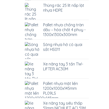
Thùng rác 25 lít nắp lật
nhựa HDPE
Pallet nhựa chống tràn
dầu – hóa chất 4 phuy -
1300x1300x300mm
Sóng nhựa hở có quai
sắt HS011
Xe nâng tay 3 tấn TW-
LIFTER AC30M
Pallet nhựa mặt liền
1200x1000x145mm
PL09LS
Xe nâng tay siêu thấp
51mm NICHILIFT ACL51M