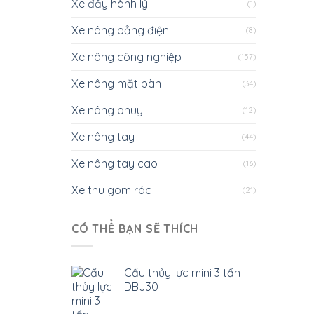
Xe đẩy hành lý
(1)
Xe nâng bằng điện
(8)
Xe nâng công nghiệp
(157)
Xe nâng mặt bàn
(34)
Xe nâng phuy
(12)
Xe nâng tay
(44)
Xe nâng tay cao
(16)
Xe thu gom rác
(21)
CÓ THỂ BẠN SẼ THÍCH
Cẩu thủy lực mini 3 tấn
DBJ30