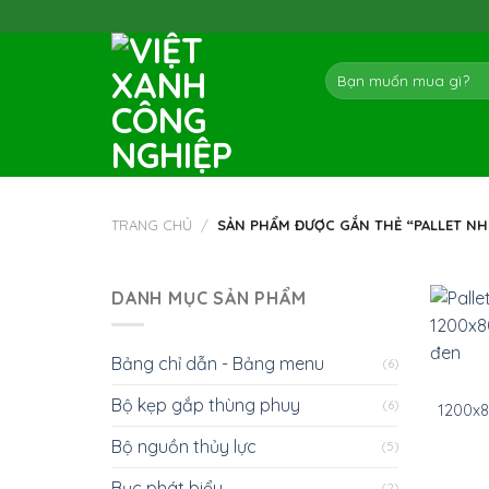
Skip
to
content
Tìm
kiếm:
TRANG CHỦ
/
SẢN PHẨM ĐƯỢC GẮN THẺ “PALLET NH
DANH MỤC SẢN PHẨM
Bảng chỉ dẫn - Bảng menu
(6)
Bộ kẹp gắp thùng phuy
(6)
1200x
Bộ nguồn thủy lực
(5)
Bục phát biểu
(2)