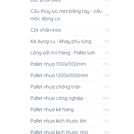
Cẩu thủy lực mini bằng tay - cẩu
(8)
mốc động cơ
Cột chắn inox
(4)
Kệ dụng cụ - khay phụ tùng
(13)
Lồng sắt trữ hàng - Pallet lưới
(2)
Pallet nhựa 1100x1100mm
(15)
Pallet nhựa 1200x1000mm
(41)
Pallet nhựa chống tràn
(12)
Pallet nhựa công nghiệp
(109)
Pallet nhựa kê hàng
(46)
Pallet nhựa kích thước lớn
(12)
Pallet nhựa kích thước nhỏ
(31)