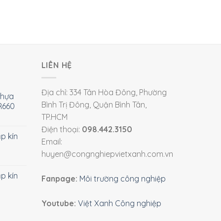
LIÊN HỆ
Địa chỉ: 334 Tân Hòa Đông, Phường
nhựa
Bình Trị Đông, Quận Bình Tân,
R660
TP.HCM
Điện thoại:
098.442.3150
ắp kín
Email:
huyen@congnghiepvietxanh.com.vn
ắp kín
Fanpage:
Môi trường công nghiệp
Youtube:
Việt Xanh Công nghiệp