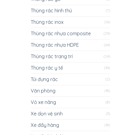
Thùng rác hình thú
(7)
Thùng rác inox
(16)
Thùng rác nhựa composite
(29)
Thùng rác nhựa HDPE
(64)
Thùng rác trang trí
(24)
Thùng rác y tế
(34)
Túi đựng rác
(2)
Văn phòng
(18)
Vỏ xe nâng
(8)
Xe dọn vệ sinh
(3)
Xe đẩy hàng
(18)