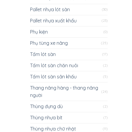
Pallet nhựa lót sàn
(30)
Pallet nhựa xuất khẩu
(23)
Phụ kiện
(0)
Phụ tùng xe nâng
(25)
Tấm lót sàn
(17)
Tấm lót sàn chăn nuôi
(2)
Tấm lót sàn sân khấu
(5)
Thang nâng hàng - thang nâng
(24)
người
Thùng đựng dù
(2)
Thùng nhựa bít
(7)
Thùng nhựa chữ nhật
(11)