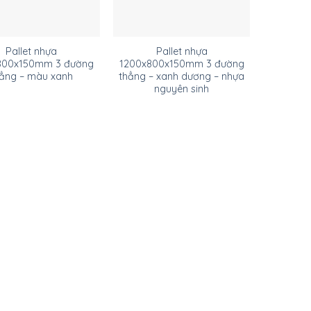
Pallet nhựa
Pallet nhựa
800x150mm 3 đường
1200x800x150mm 3 đường
ẳng – màu xanh
thẳng – xanh dương – nhựa
nguyên sinh