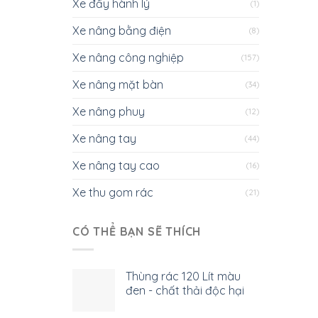
Xe đẩy hành lý
(1)
Xe nâng bằng điện
(8)
Xe nâng công nghiệp
(157)
Xe nâng mặt bàn
(34)
Xe nâng phuy
(12)
Xe nâng tay
(44)
Xe nâng tay cao
(16)
Xe thu gom rác
(21)
CÓ THỂ BẠN SẼ THÍCH
Thùng rác 120 Lít màu
đen - chất thải độc hại