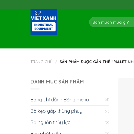
Skip
to
content
Tìm
kiếm:
TRANG CHỦ
/
SẢN PHẨM ĐƯỢC GẮN THẺ “PALLET N
DANH MỤC SẢN PHẨM
Bảng chỉ dẫn - Bảng menu
(6)
Bộ kẹp gắp thùng phuy
(6)
Bộ nguồn thủy lực
(5)
Bục phát biểu
(2)