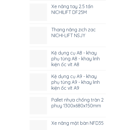
Xe nâng tay 2.5 tấn
NICHILIFT DF25M
Thang nâng zich zac
NICHI-LIFT NSJY
Kệ dụng cụ A8 - khay
phụ tùng A8 - khay linh
kiện ốc vít A8
Kệ dụng cụ A9 - khay
phụ tùng A9 - khay linh
kiện ốc vít A9
Pallet nhựa chống tràn 2
phuy 1300x680x150mm
Xe nâng mặt bàn NFD35