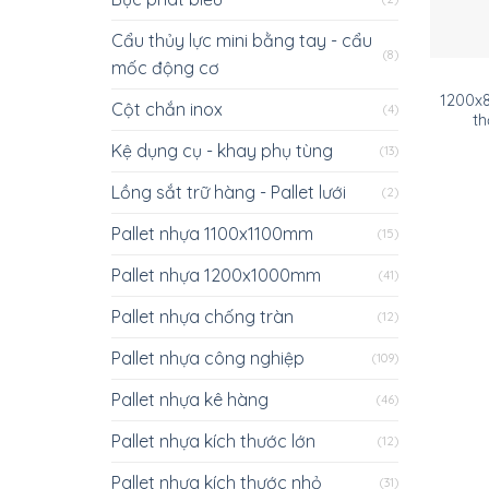
Cẩu thủy lực mini bằng tay - cẩu
(8)
mốc động cơ
1200x
Cột chắn inox
(4)
th
Kệ dụng cụ - khay phụ tùng
(13)
Lồng sắt trữ hàng - Pallet lưới
(2)
Pallet nhựa 1100x1100mm
(15)
Pallet nhựa 1200x1000mm
(41)
Pallet nhựa chống tràn
(12)
Pallet nhựa công nghiệp
(109)
Pallet nhựa kê hàng
(46)
Pallet nhựa kích thước lớn
(12)
Pallet nhựa kích thước nhỏ
(31)