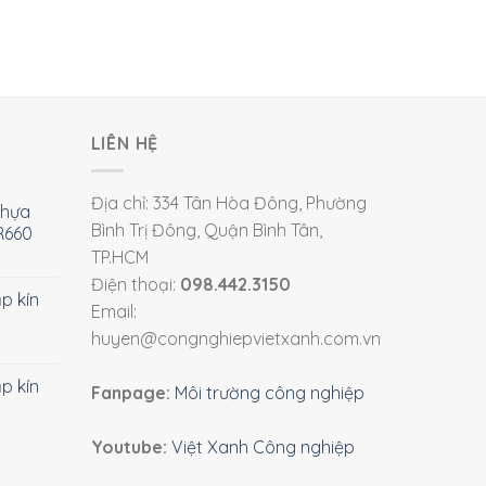
LIÊN HỆ
Địa chỉ: 334 Tân Hòa Đông, Phường
nhựa
Bình Trị Đông, Quận Bình Tân,
R660
TP.HCM
Điện thoại:
098.442.3150
ắp kín
Email:
huyen@congnghiepvietxanh.com.vn
ắp kín
Fanpage:
Môi trường công nghiệp
Youtube:
Việt Xanh Công nghiệp