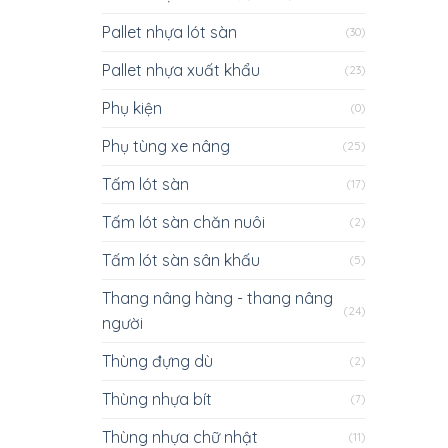
Pallet nhựa lót sàn
(30)
Pallet nhựa xuất khẩu
(23)
Phụ kiện
(0)
Phụ tùng xe nâng
(25)
Tấm lót sàn
(17)
Tấm lót sàn chăn nuôi
(2)
Tấm lót sàn sân khấu
(5)
Thang nâng hàng - thang nâng
(24)
người
Thùng đựng dù
(2)
Thùng nhựa bít
(7)
Thùng nhựa chữ nhật
(11)