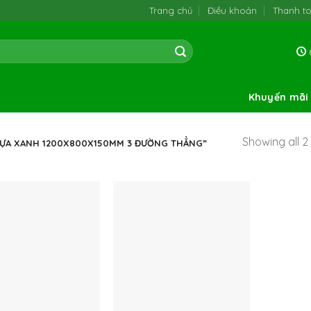
Trang chủ
Điều khoản
Thanh t
0
Khuyến mãi
Showing all 2 
HỰA XANH 1200X800X150MM 3 ĐƯỜNG THẲNG”