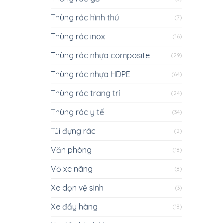
Thùng rác hình thú
(7)
Thùng rác inox
(16)
Thùng rác nhựa composite
(29)
Thùng rác nhựa HDPE
(64)
Thùng rác trang trí
(24)
Thùng rác y tế
(34)
Túi đựng rác
(2)
Văn phòng
(18)
Vỏ xe nâng
(8)
Xe dọn vệ sinh
(3)
Xe đẩy hàng
(18)