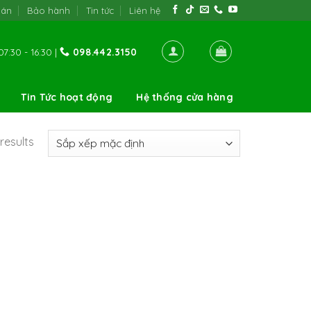
oán
Bảo hành
Tin tức
Liên hệ
7:30 - 16:30 |
098.442.3150
Tin Tức hoạt động
Hệ thống cửa hàng
results