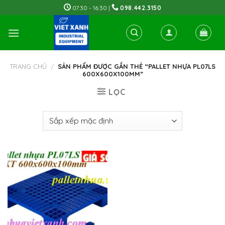
Skip
07:30 - 16:30 |
098.442.3150
to
content
TRANG CHỦ
/
SẢN PHẨM ĐƯỢC GẮN THẺ “PALLET NHỰA PL07LS
600X600X100MM”
LỌC