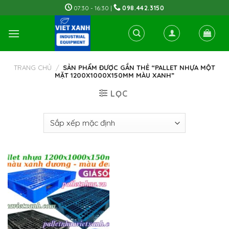
Skip
07:30 - 16:30 |
098.442.3150
to
content
TRANG CHỦ
/
SẢN PHẨM ĐƯỢC GẮN THẺ “PALLET NHỰA MỘT
MẶT 1200X1000X150MM MÀU XANH”
LỌC