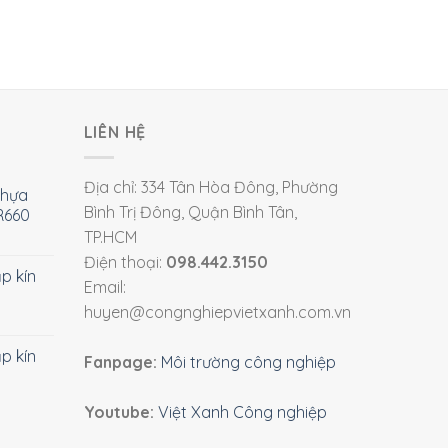
LIÊN HỆ
Địa chỉ: 334 Tân Hòa Đông, Phường
nhựa
Bình Trị Đông, Quận Bình Tân,
R660
TP.HCM
Điện thoại:
098.442.3150
ắp kín
Email:
huyen@congnghiepvietxanh.com.vn
ắp kín
Fanpage:
Môi trường công nghiệp
Youtube:
Việt Xanh Công nghiệp