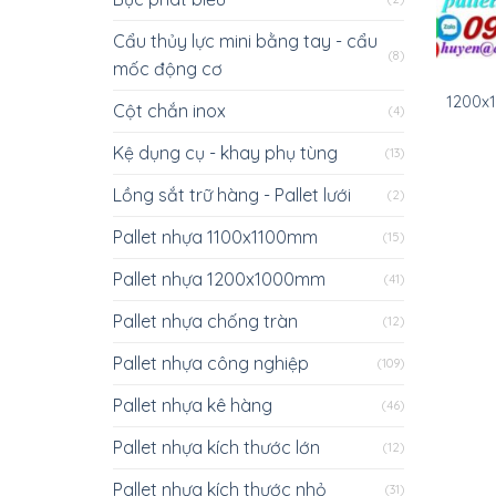
Cẩu thủy lực mini bằng tay - cẩu
(8)
mốc động cơ
1200x
Cột chắn inox
(4)
Kệ dụng cụ - khay phụ tùng
(13)
Lồng sắt trữ hàng - Pallet lưới
(2)
Pallet nhựa 1100x1100mm
(15)
Pallet nhựa 1200x1000mm
(41)
Pallet nhựa chống tràn
(12)
Pallet nhựa công nghiệp
(109)
Pallet nhựa kê hàng
(46)
Pallet nhựa kích thước lớn
(12)
Pallet nhựa kích thước nhỏ
(31)