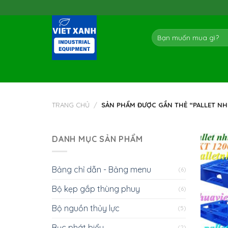
Skip
to
content
Tìm
kiếm:
TRANG CHỦ
/
SẢN PHẨM ĐƯỢC GẮN THẺ “PALLET NH
DANH MỤC SẢN PHẨM
Bảng chỉ dẫn - Bảng menu
(6)
Bộ kẹp gắp thùng phuy
(6)
Bộ nguồn thủy lực
(5)
Bục phát biểu
(2)