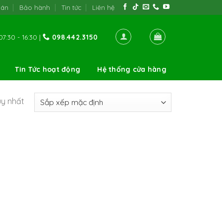
oán
Bảo hành
Tin tức
Liên hệ
7:30 - 16:30 |
098.442.3150
Tin Tức hoạt động
Hệ thống cửa hàng
uy nhất