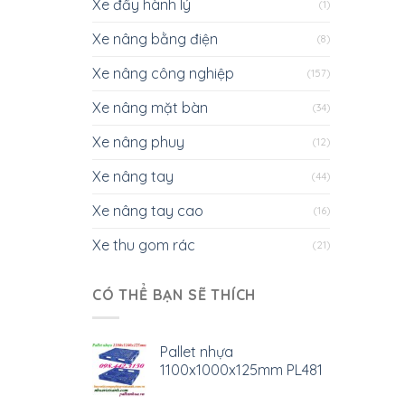
Xe đẩy hành lý
(1)
Xe nâng bằng điện
(8)
Xe nâng công nghiệp
(157)
Xe nâng mặt bàn
(34)
Xe nâng phuy
(12)
Xe nâng tay
(44)
Xe nâng tay cao
(16)
Xe thu gom rác
(21)
CÓ THỂ BẠN SẼ THÍCH
Pallet nhựa
1100x1000x125mm PL481