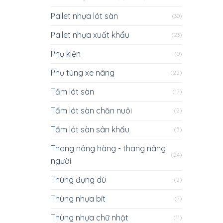
Pallet nhựa lót sàn
(30)
Pallet nhựa xuất khẩu
(23)
Phụ kiện
(0)
Phụ tùng xe nâng
(25)
Tấm lót sàn
(17)
Tấm lót sàn chăn nuôi
(2)
Tấm lót sàn sân khấu
(5)
Thang nâng hàng - thang nâng
(24)
người
Thùng đựng dù
(2)
Thùng nhựa bít
(7)
Thùng nhựa chữ nhật
(11)