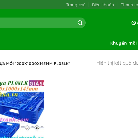
Trang chủ
Điều khoản
Thanh t
0
Khuyến mãi
Hiển thị kết quả d
ỰA MỚI 1200X1000X145MM PL08LK”