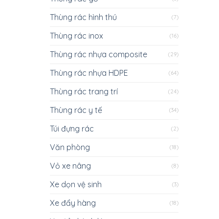
Thùng rác hình thú
(7)
Thùng rác inox
(16)
Thùng rác nhựa composite
(29)
Thùng rác nhựa HDPE
(64)
Thùng rác trang trí
(24)
Thùng rác y tế
(34)
Túi đựng rác
(2)
Văn phòng
(18)
Vỏ xe nâng
(8)
Xe dọn vệ sinh
(3)
Xe đẩy hàng
(18)