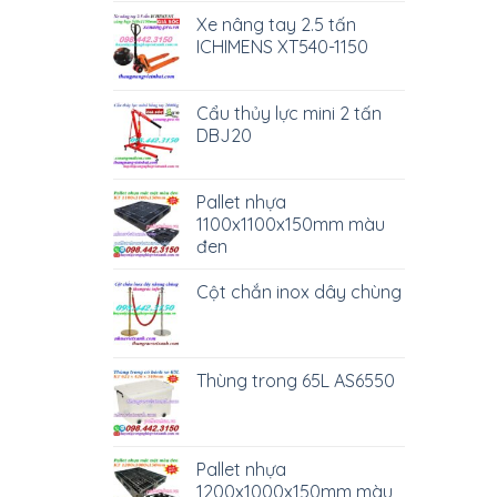
Xe nâng tay 2.5 tấn
ICHIMENS XT540-1150
Cẩu thủy lực mini 2 tấn
DBJ20
Pallet nhựa
1100x1100x150mm màu
đen
Cột chắn inox dây chùng
Thùng trong 65L AS6550
Pallet nhựa
1200x1000x150mm màu