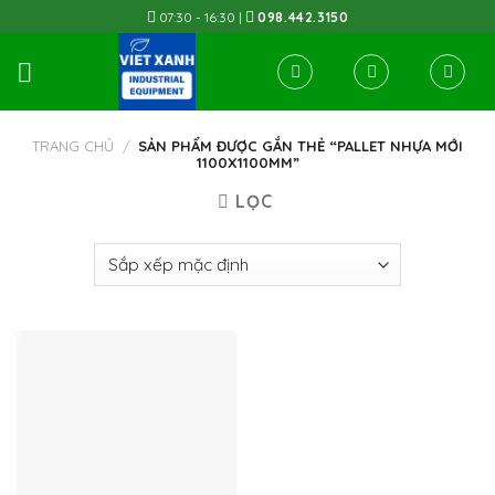
Skip
07:30 - 16:30 |
098.442.3150
to
content
TRANG CHỦ
/
SẢN PHẨM ĐƯỢC GẮN THẺ “PALLET NHỰA MỚI
1100X1100MM”
LỌC