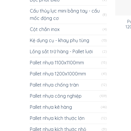
Cẩu thủy lực mini bằng tay - cẩu
(8)
mốc động cơ
P
12
Cột chắn inox
(4)
Kệ dụng cụ - khay phụ tùng
(13)
Lồng sắt trữ hàng - Pallet lưới
(2)
Pallet nhựa 1100x1100mm
(15)
Pallet nhựa 1200x1000mm
(41)
Pallet nhựa chống tràn
(12)
Pallet nhựa công nghiệp
(109)
Pallet nhựa kê hàng
(46)
Pallet nhựa kích thước lớn
(12)
Pallet nhựa kích thước nhỏ
(31)