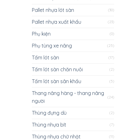
Pallet nhựa lót sàn
(30)
Pallet nhựa xuất khẩu
(23)
Phụ kiện
(0)
Phụ tùng xe nâng
(25)
Tấm lót sàn
(17)
Tấm lót sàn chăn nuôi
(2)
Tấm lót sàn sân khấu
(5)
Thang nâng hàng - thang nâng
(24)
người
Thùng đựng dù
(2)
Thùng nhựa bít
(7)
Thùng nhựa chữ nhật
(11)