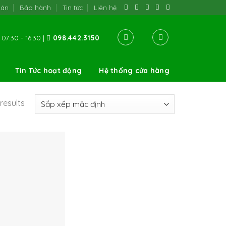
oán
Bảo hành
Tin tức
Liên hệ
07:30 - 16:30 |
098.442.3150
Tin Tức hoạt động
Hệ thống cửa hàng
results