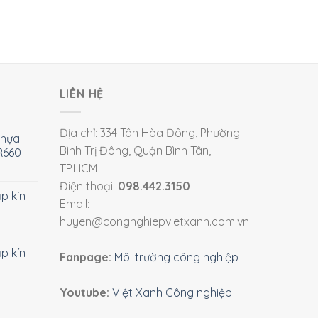
LIÊN HỆ
Địa chỉ: 334 Tân Hòa Đông, Phường
nhựa
Bình Trị Đông, Quận Bình Tân,
R660
TP.HCM
Điện thoại:
098.442.3150
ắp kín
Email:
huyen@congnghiepvietxanh.com.vn
ắp kín
Fanpage:
Môi trường công nghiệp
Youtube:
Việt Xanh Công nghiệp