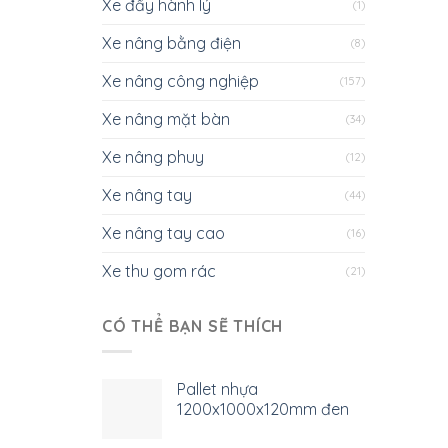
Xe đẩy hành lý
(1)
Xe nâng bằng điện
(8)
Xe nâng công nghiệp
(157)
Xe nâng mặt bàn
(34)
Xe nâng phuy
(12)
Xe nâng tay
(44)
Xe nâng tay cao
(16)
Xe thu gom rác
(21)
CÓ THỂ BẠN SẼ THÍCH
Pallet nhựa
1200x1000x120mm đen