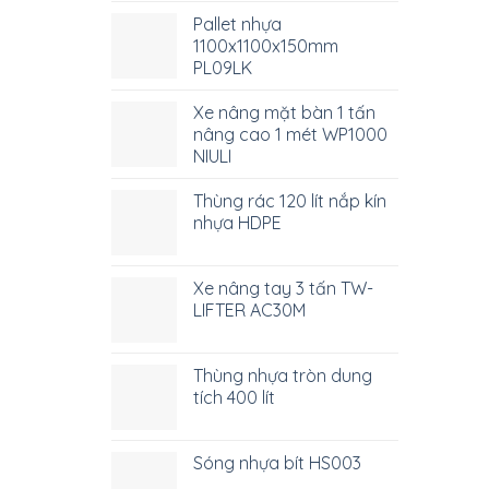
Pallet nhựa
1100x1100x150mm
PL09LK
Xe nâng mặt bàn 1 tấn
nâng cao 1 mét WP1000
NIULI
Thùng rác 120 lít nắp kín
nhựa HDPE
Xe nâng tay 3 tấn TW-
LIFTER AC30M
Thùng nhựa tròn dung
tích 400 lít
Sóng nhựa bít HS003