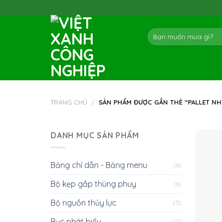
Skip
to
content
Tìm
kiếm:
TRANG CHỦ
/
SẢN PHẨM ĐƯỢC GẮN THẺ “PALLET NH
DANH MỤC SẢN PHẨM
Bảng chỉ dẫn - Bảng menu
(6)
Bộ kẹp gắp thùng phuy
(6)
Bộ nguồn thủy lực
(5)
Bục phát biểu
(2)