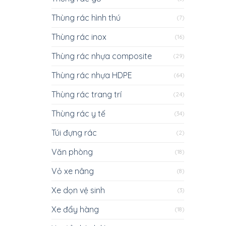
Thùng rác hình thú
(7)
Thùng rác inox
(16)
Thùng rác nhựa composite
(29)
Thùng rác nhựa HDPE
(64)
Thùng rác trang trí
(24)
Thùng rác y tế
(34)
Túi đựng rác
(2)
Văn phòng
(18)
Vỏ xe nâng
(8)
Xe dọn vệ sinh
(3)
Xe đẩy hàng
(18)