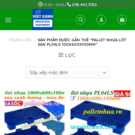
Skip
07:30 - 16:30 |
098.442.3150
to
content
TRANG CHỦ
/
SẢN PHẨM ĐƯỢC GẮN THẺ “PALLET NHỰA LÓT
SÀN PL04LS 100X600X100MM”
LỌC