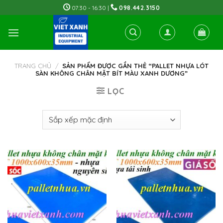
Skip
07:30 - 16:30 |
098.442.3150
to
content
TRANG CHỦ
/
SẢN PHẨM ĐƯỢC GẮN THẺ “PALLET NHỰA LÓT
SÀN KHÔNG CHÂN MẶT BÍT MÀU XANH DƯƠNG”
LỌC