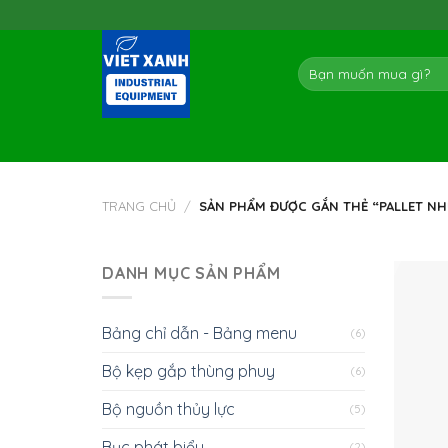
Skip
to
content
Tìm
kiếm:
TRANG CHỦ
/
SẢN PHẨM ĐƯỢC GẮN THẺ “PALLET NH
DANH MỤC SẢN PHẨM
Bảng chỉ dẫn - Bảng menu
(6)
Bộ kẹp gắp thùng phuy
(6)
Bộ nguồn thủy lực
(5)
Bục phát biểu
(2)