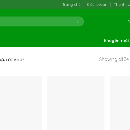
Trang chủ
Điều khoản
Thanh t
Khuyến mãi
Showing all 34 
ỰA LÓT KHO”