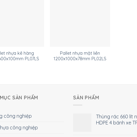
let nhựa kê hàng
Pallet nhựa mặt liền
600x100mm PL07LS
1200x1000x78mm PL02LS
MỤC SẢN PHẨM
SẢN PHẨM
g công nghiệp
Thùng rác 660 lít 
HDPE 4 bánh xe T
 nhựa công nghiệp