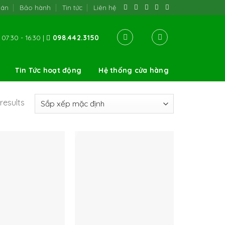
oán
Bảo hành
Tin tức
Liên hệ
07:30 - 16:30 |
098.442.3150
Tin Tức hoạt động
Hệ thống cửa hàng
results