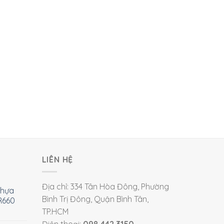
LIÊN HỆ
Địa chỉ: 334 Tân Hòa Đông, Phường
nhựa
Bình Trị Đông, Quận Bình Tân,
R660
TP.HCM