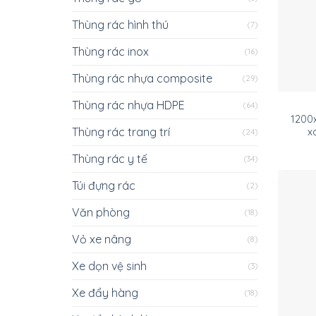
Thùng rác hình thú
(7)
Thùng rác inox
(16)
Thùng rác nhựa composite
(29)
Thùng rác nhựa HDPE
(64)
1200
Thùng rác trang trí
x
(24)
Thùng rác y tế
(34)
Túi đựng rác
(2)
Văn phòng
(18)
Vỏ xe nâng
(8)
Xe dọn vệ sinh
(3)
Xe đẩy hàng
(18)