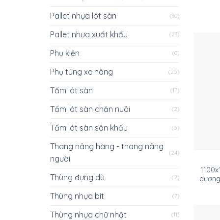
Pallet nhựa lót sàn
(30)
Pallet nhựa xuất khẩu
(23)
Phụ kiện
(0)
Phụ tùng xe nâng
(25)
Tấm lót sàn
(17)
Tấm lót sàn chăn nuôi
(2)
Tấm lót sàn sân khấu
(5)
Thang nâng hàng - thang nâng
(24)
người
1100x
Thùng đựng dù
(2)
dương
Thùng nhựa bít
(7)
Thùng nhựa chữ nhật
(11)