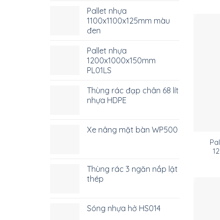
Pallet nhựa
1100x1100x125mm màu
đen
Pallet nhựa
1200x1000x150mm
PL01LS
Thùng rác đạp chân 68 lít
nhựa HDPE
Xe nâng mặt bàn WP500
Pal
1
Thùng rác 3 ngăn nắp lật
thép
Sóng nhựa hở HS014