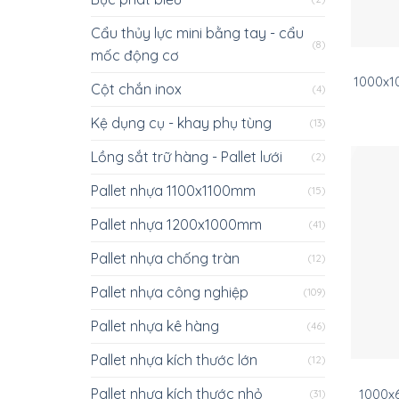
Cẩu thủy lực mini bằng tay - cẩu
(8)
mốc động cơ
1000x1
Cột chắn inox
(4)
Kệ dụng cụ - khay phụ tùng
(13)
Lồng sắt trữ hàng - Pallet lưới
(2)
Pallet nhựa 1100x1100mm
(15)
Pallet nhựa 1200x1000mm
(41)
Pallet nhựa chống tràn
(12)
Pallet nhựa công nghiệp
(109)
Pallet nhựa kê hàng
(46)
Pallet nhựa kích thước lớn
(12)
Pallet nhựa kích thước nhỏ
1000x
(31)