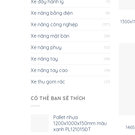
Xe đẩy hành lý
(1)
Xe nâng bằng điện
(8)
1300x1
Xe nâng công nghiệp
(157)
Xe nâng mặt bàn
(34)
Xe nâng phuy
(12)
Xe nâng tay
(44)
Xe nâng tay cao
(16)
Xe thu gom rác
(21)
CÓ THỂ BẠN SẼ THÍCH
Pallet nhựa
1200x1000x150mm màu
146
xanh PL121015ĐT