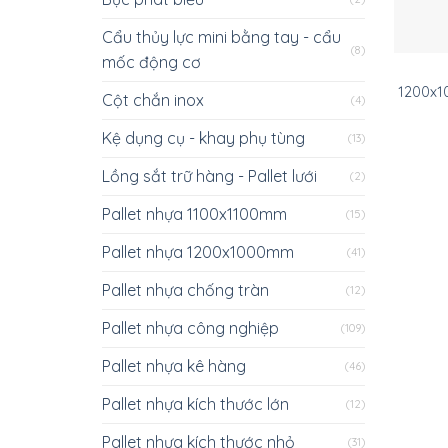
Cẩu thủy lực mini bằng tay - cẩu
(8)
mốc động cơ
1200x1
Cột chắn inox
(4)
Kệ dụng cụ - khay phụ tùng
(13)
Lồng sắt trữ hàng - Pallet lưới
(2)
Pallet nhựa 1100x1100mm
(15)
Pallet nhựa 1200x1000mm
(41)
Pallet nhựa chống tràn
(12)
Pallet nhựa công nghiệp
(109)
Pallet nhựa kê hàng
(46)
Pallet nhựa kích thước lớn
(12)
Pallet nhựa kích thước nhỏ
(31)