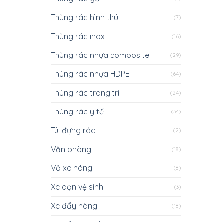
Thùng rác hình thú
(7)
Thùng rác inox
(16)
Thùng rác nhựa composite
(29)
Thùng rác nhựa HDPE
(64)
Thùng rác trang trí
(24)
Thùng rác y tế
(34)
Túi đựng rác
(2)
Văn phòng
(18)
Vỏ xe nâng
(8)
Xe dọn vệ sinh
(3)
Xe đẩy hàng
(18)