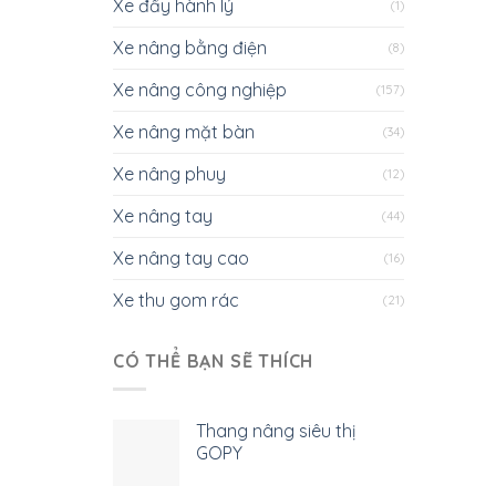
Xe đẩy hành lý
(1)
Xe nâng bằng điện
(8)
Xe nâng công nghiệp
(157)
Xe nâng mặt bàn
(34)
Xe nâng phuy
(12)
Xe nâng tay
(44)
Xe nâng tay cao
(16)
Xe thu gom rác
(21)
CÓ THỂ BẠN SẼ THÍCH
Thang nâng siêu thị
GOPY