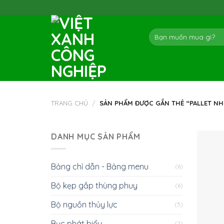
Skip
to
content
Tìm
kiếm:
TRANG CHỦ
/
SẢN PHẨM ĐƯỢC GẮN THẺ “PALLET NH
DANH MỤC SẢN PHẨM
Bảng chỉ dẫn - Bảng menu
(6)
Bộ kẹp gắp thùng phuy
(6)
Bộ nguồn thủy lực
(5)
Bục phát biểu
(2)