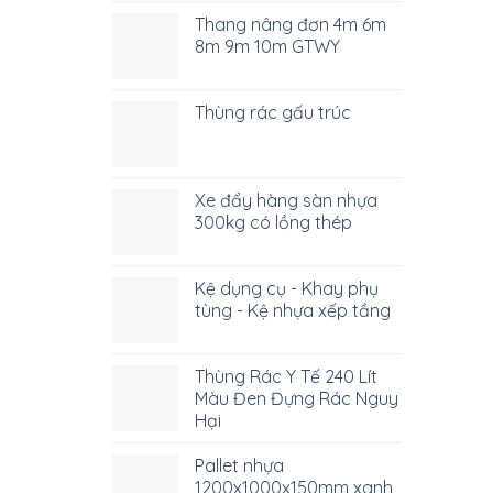
Thang nâng đơn 4m 6m
8m 9m 10m GTWY
Thùng rác gấu trúc
Xe đẩy hàng sàn nhựa
300kg có lồng thép
Kệ dụng cụ - Khay phụ
tùng - Kệ nhựa xếp tầng
Thùng Rác Y Tế 240 Lít
Màu Đen Đựng Rác Nguy
Hại
Pallet nhựa
1200x1000x150mm xanh