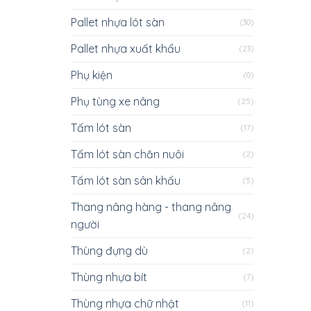
Pallet nhựa lót sàn
(30)
Pallet nhựa xuất khẩu
(23)
Phụ kiện
(0)
Phụ tùng xe nâng
(25)
Tấm lót sàn
(17)
Tấm lót sàn chăn nuôi
(2)
Tấm lót sàn sân khấu
(5)
Thang nâng hàng - thang nâng
(24)
người
Thùng đựng dù
(2)
Thùng nhựa bít
(7)
Thùng nhựa chữ nhật
(11)