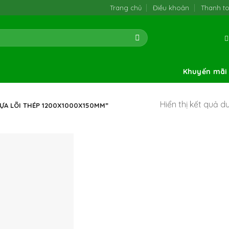
Trang chủ
Điều khoản
Thanh t
Khuyến mãi
Hiển thị kết quả d
ỰA LÕI THÉP 1200X1000X150MM”