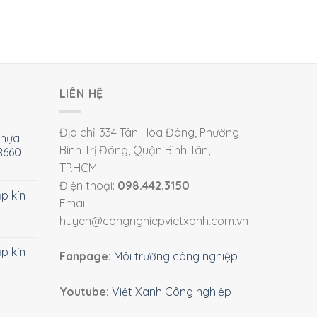
LIÊN HỆ
Địa chỉ: 334 Tân Hòa Đông, Phường
nhựa
Bình Trị Đông, Quận Bình Tân,
R660
TP.HCM
Điện thoại:
098.442.3150
ắp kín
Email:
huyen@congnghiepvietxanh.com.vn
ắp kín
Fanpage:
Môi trường công nghiệp
Youtube:
Việt Xanh Công nghiệp