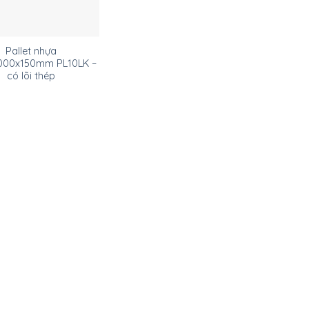
Pallet nhựa
000x150mm PL10LK –
có lõi thép