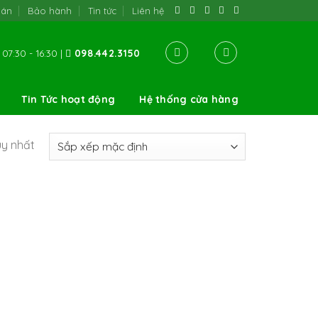
oán
Bảo hành
Tin tức
Liên hệ
07:30 - 16:30 |
098.442.3150
Tin Tức hoạt động
Hệ thống cửa hàng
uy nhất