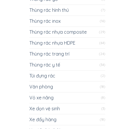
Thùng rác hình thú
(7)
Thùng rác inox
(16)
Thùng rác nhựa composite
(29)
Thùng rác nhựa HDPE
(64)
Thùng rác trang trí
(24)
Thùng rác y tế
(34)
Túi đựng rác
(2)
Văn phòng
(18)
Vỏ xe nâng
(8)
Xe dọn vệ sinh
(3)
Xe đẩy hàng
(18)