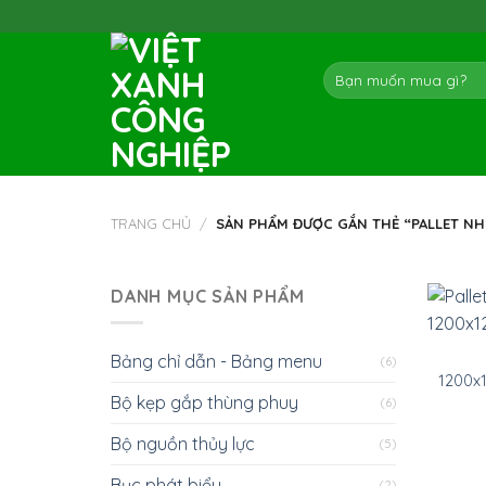
Skip
to
content
Tìm
kiếm:
TRANG CHỦ
/
SẢN PHẨM ĐƯỢC GẮN THẺ “PALLET NHỰ
DANH MỤC SẢN PHẨM
Bảng chỉ dẫn - Bảng menu
(6)
1200x
Bộ kẹp gắp thùng phuy
(6)
Bộ nguồn thủy lực
(5)
Bục phát biểu
(2)