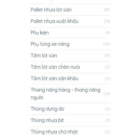
Pallet nhựa lót sàn
(30)
Pallet nhựa xuất khẩu
(23)
Phụ kiện
(0)
Phụ tùng xe nâng
(25)
Tấm lót sàn
(17)
Tấm lót sàn chăn nuôi
(2)
Tấm lót sàn sân khấu
(5)
Thang nâng hàng - thang nâng
(24)
người
Thùng đựng dù
(2)
Thùng nhựa bít
(7)
Thùng nhựa chữ nhật
(11)