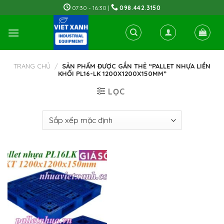
Skip
07:30 - 16:30 |
098.442.3150
to
content
TRANG CHỦ
/
SẢN PHẨM ĐƯỢC GẮN THẺ “PALLET NHỰA LIỀN
KHỐI PL16-LK 1200X1200X150MM”
LỌC