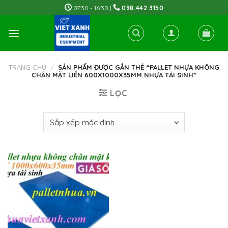
Skip
07:30 - 16:30 |
098.442.3150
to
content
TRANG CHỦ
/
SẢN PHẨM ĐƯỢC GẮN THẺ “PALLET NHỰA KHÔNG
CHÂN MẶT LIỀN 600X1000X35MM NHỰA TÁI SINH”
LỌC