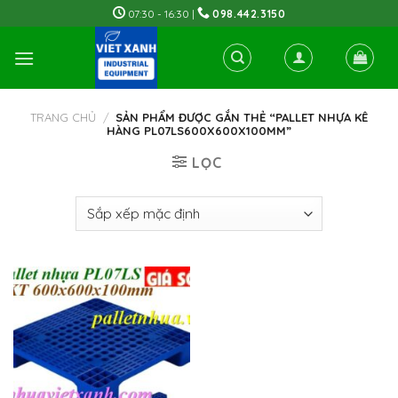
Skip
07:30 - 16:30 |
098.442.3150
to
content
TRANG CHỦ
/
SẢN PHẨM ĐƯỢC GẮN THẺ “PALLET NHỰA KÊ
HÀNG PL07LS600X600X100MM”
LỌC