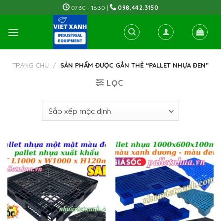
Skip
07:30 - 16:30 |
098.442.3150
to
content
TRANG CHỦ
/
SẢN PHẨM ĐƯỢC GẮN THẺ “PALLET NHỰA ĐEN”
LỌC