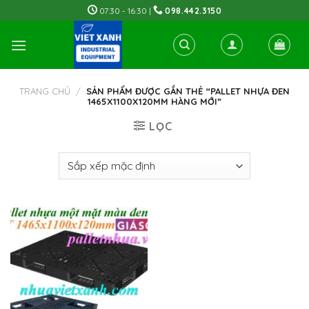
Skip
07:30 - 16:30 |
098.442.3150
to
content
TRANG CHỦ
/
SẢN PHẨM ĐƯỢC GẮN THẺ “PALLET NHỰA ĐEN
1465X1100X120MM HÀNG MỚI”
LỌC