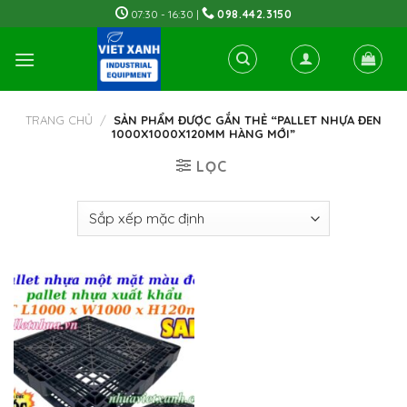
Skip
07:30 - 16:30 |
098.442.3150
to
content
TRANG CHỦ
/
SẢN PHẨM ĐƯỢC GẮN THẺ “PALLET NHỰA ĐEN
1000X1000X120MM HÀNG MỚI”
LỌC