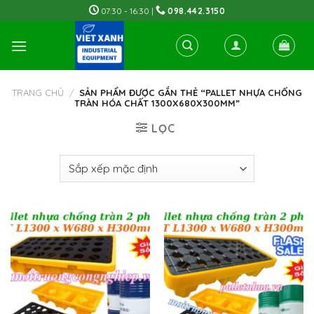
Skip
07:30 - 16:30 |
098.442.3150
to
content
TRANG CHỦ
/
SẢN PHẨM ĐƯỢC GẮN THẺ “PALLET NHỰA CHỐNG
TRÀN HÓA CHẤT 1300X680X300MM”
LỌC