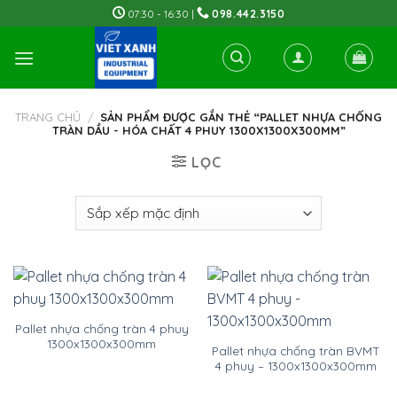
Skip
07:30 - 16:30 |
098.442.3150
to
content
TRANG CHỦ
/
SẢN PHẨM ĐƯỢC GẮN THẺ “PALLET NHỰA CHỐNG
TRÀN DẦU - HÓA CHẤT 4 PHUY 1300X1300X300MM”
LỌC
Pallet nhựa chống tràn 4 phuy
1300x1300x300mm
Pallet nhựa chống tràn BVMT
4 phuy – 1300x1300x300mm