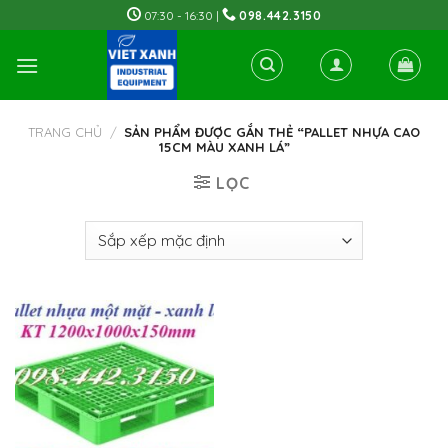
Skip
07:30 - 16:30 |
098.442.3150
to
content
TRANG CHỦ
/
SẢN PHẨM ĐƯỢC GẮN THẺ “PALLET NHỰA CAO
15CM MÀU XANH LÁ”
LỌC