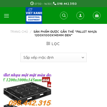
Skip
07:30 - 16:30 |
098.442.3150
to
content
TRANG CHỦ
/
SẢN PHẨM ĐƯỢC GẮN THẺ “PALLET NHỰA
1200X1000X145MM ĐEN”
LỌC