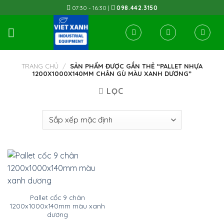
Skip
07:30 - 16:30 |
098.442.3150
to
content
TRANG CHỦ
/
SẢN PHẨM ĐƯỢC GẮN THẺ “PALLET NHỰA
1200X1000X140MM CHÂN GÙ MÀU XANH DƯƠNG”
LỌC
Pallet cốc 9 chân
1200x1000x140mm màu xanh
dương