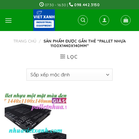
Skip
07:30 - 16:30 |
098.442.3150
to
content
TRANG CHỦ
/
SẢN PHẨM ĐƯỢC GẮN THẺ “PALLET NHỰA
1100X1440X140MM”
LỌC