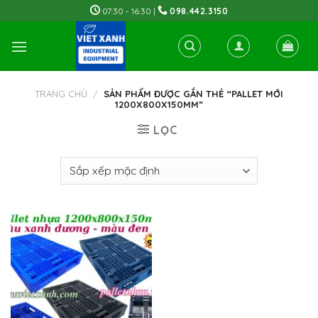
Skip
07:30 - 16:30 |
098.442.3150
to
content
TRANG CHỦ
/
SẢN PHẨM ĐƯỢC GẮN THẺ “PALLET MỚI
1200X800X150MM”
LỌC