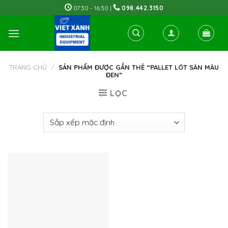
Skip
07:30 - 16:30 |
098.442.3150
to
content
TRANG CHỦ
/
SẢN PHẨM ĐƯỢC GẮN THẺ “PALLET LÓT SÀN MÀU
ĐEN”
LỌC