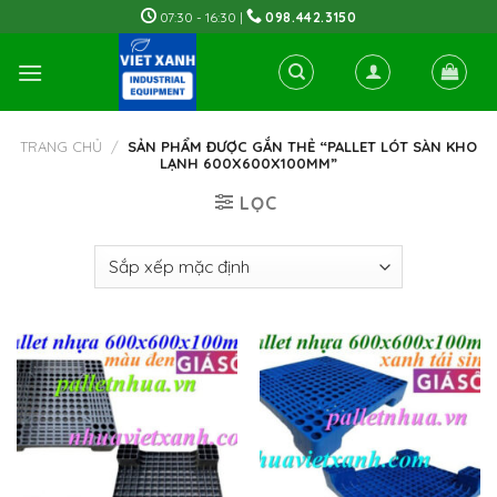
Skip
07:30 - 16:30 |
098.442.3150
to
content
TRANG CHỦ
/
SẢN PHẨM ĐƯỢC GẮN THẺ “PALLET LÓT SÀN KHO
LẠNH 600X600X100MM”
LỌC