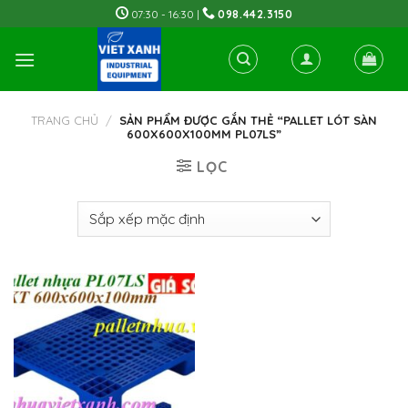
Skip
07:30 - 16:30 |
098.442.3150
to
content
TRANG CHỦ
/
SẢN PHẨM ĐƯỢC GẮN THẺ “PALLET LÓT SÀN
600X600X100MM PL07LS”
LỌC