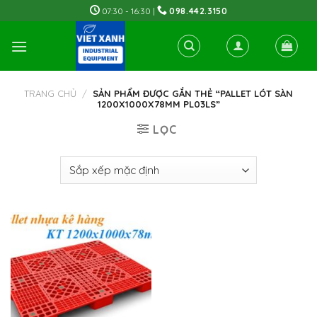
Skip
07:30 - 16:30 |
098.442.3150
to
content
TRANG CHỦ
/
SẢN PHẨM ĐƯỢC GẮN THẺ “PALLET LÓT SÀN
1200X1000X78MM PL03LS”
LỌC