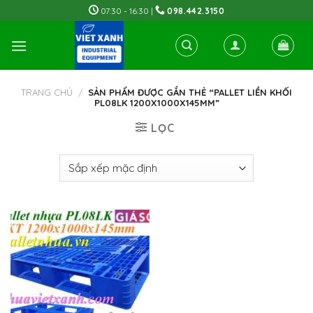
Skip
07:30 - 16:30 |
098.442.3150
to
content
TRANG CHỦ
/
SẢN PHẨM ĐƯỢC GẮN THẺ “PALLET LIỀN KHỐI
PL08LK 1200X1000X145MM”
LỌC