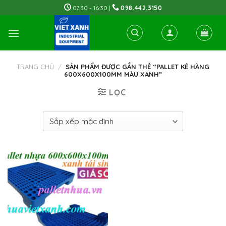
Skip
07:30 - 16:30 |
098.442.3150
to
content
TRANG CHỦ
/
SẢN PHẨM ĐƯỢC GẮN THẺ “PALLET KÊ HÀNG
600X600X100MM MÀU XANH”
LỌC