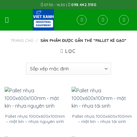
Skip
07:30 - 16:30 |
098.442.3150
to
content
TRANG CHỦ
/
SẢN PHẨM ĐƯỢC GẮN THẺ “PALLET KÊ GẠO”
LỌC
Pallet nhựa 1000x600x100mm
Pallet nhựa 1000x600x100mm
– mặt kín – nhựa nguyên sinh
– mặt kín – nhựa tái sinh