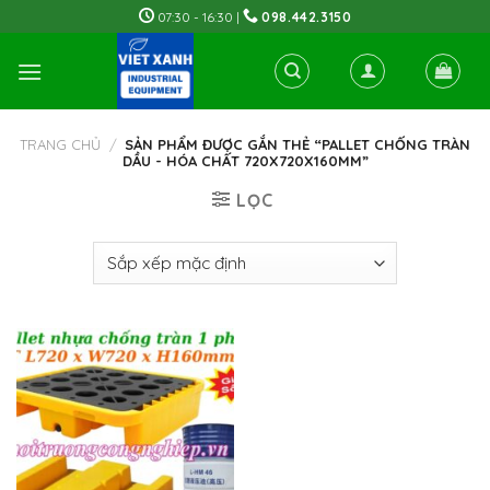
Skip
07:30 - 16:30 |
098.442.3150
to
content
TRANG CHỦ
/
SẢN PHẨM ĐƯỢC GẮN THẺ “PALLET CHỐNG TRÀN
DẦU - HÓA CHẤT 720X720X160MM”
LỌC