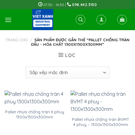
Skip
07:30 - 16:30 |
098.442.3150
to
content
TRANG CHỦ
/
SẢN PHẨM ĐƯỢC GẮN THẺ “PALLET CHỐNG TRÀN
DẦU - HÓA CHẤT 1300X1300X300MM”
LỌC
Pallet nhựa chống tràn 4 phuy
1300x1300x300mm
Pallet nhựa chống tràn BVMT
4 phuy – 1300x1300x300mm