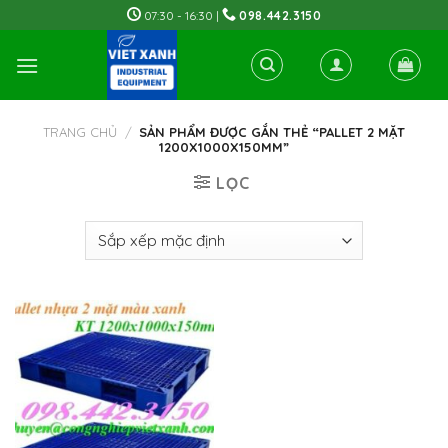
Skip
07:30 - 16:30 |
098.442.3150
to
content
TRANG CHỦ
/
SẢN PHẨM ĐƯỢC GẮN THẺ “PALLET 2 MẶT
1200X1000X150MM”
LỌC