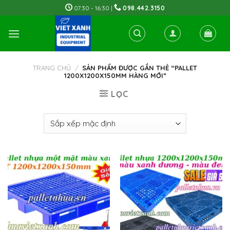
Skip
07:30 - 16:30 |
098.442.3150
to
content
TRANG CHỦ
/
SẢN PHẨM ĐƯỢC GẮN THẺ “PALLET
1200X1200X150MM HÀNG MỚI”
LỌC