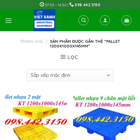
Skip
07:30 - 16:30 |
098.442.3150
to
content
TRANG CHỦ
/
SẢN PHẨM ĐƯỢC GẮN THẺ “PALLET
1200X1000X145MM”
LỌC