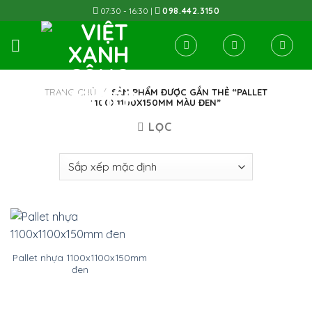
Skip
07:30 - 16:30 |
098.442.3150
to
content
TRANG CHỦ
/
SẢN PHẨM ĐƯỢC GẮN THẺ “PALLET
1100X1100X150MM MÀU ĐEN”
LỌC
Pallet nhựa 1100x1100x150mm
đen