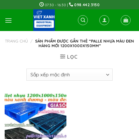
Skip
07:30 - 16:30 |
098.442.3150
to
content
TRANG CHỦ
/
SẢN PHẨM ĐƯỢC GẮN THẺ “PALLE NHỰA MÀU ĐEN
HÀNG MỚI 1200X1000X150MM”
LỌC