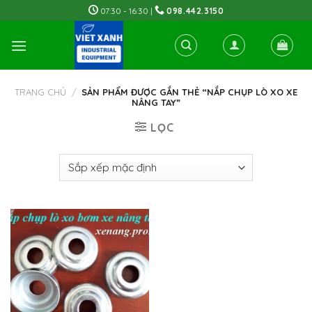
Skip
07:30 - 16:30 |
098.442.3150
to
content
TRANG CHỦ
/
SẢN PHẨM ĐƯỢC GẮN THẺ “NẮP CHỤP LÒ XO XE
NÂNG TAY”
LỌC