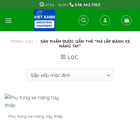
Skip
07:30 - 16:30 |
098.442.3150
to
content
TRANG CHỦ
/
SẢN PHẨM ĐƯỢC GẮN THẺ “MÁ LẮP BÁNH XE
NÂNG TAY”
LỌC
Phụ tùng xe nâng tay thấp