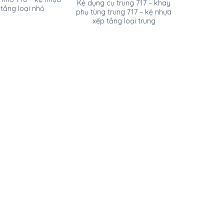
Kệ dụng cụ trung 717 – khay
tầng loại nhỏ
phụ tùng trung 717 – kệ nhựa
xếp tầng loại trung