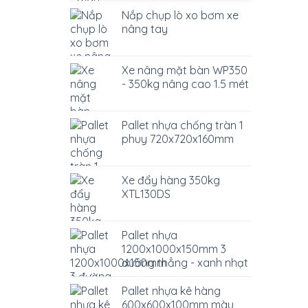
Nắp chụp lò xo bơm xe
nâng tay
Xe nâng mặt bàn WP350
- 350kg nâng cao 1.5 mét
Pallet nhựa chống tràn 1
phuy 720x720x160mm
Xe đẩy hàng 350kg
XTL130DS
Pallet nhựa
1200x1000x150mm 3
đường thẳng - xanh nhạt
Pallet nhựa kê hàng
600x600x100mm màu