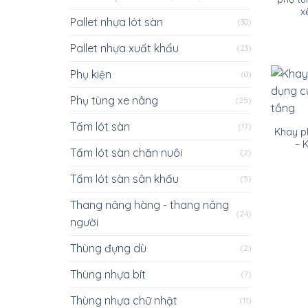
x
Pallet nhựa lót sàn
(30)
Pallet nhựa xuất khẩu
(23)
Phụ kiện
(0)
Phụ tùng xe nâng
(25)
Tấm lót sàn
(17)
Khay p
– 
Tấm lót sàn chăn nuôi
(2)
Tấm lót sàn sân khấu
(5)
Thang nâng hàng - thang nâng
(24)
người
Thùng đựng dù
(2)
Thùng nhựa bít
(7)
Thùng nhựa chữ nhật
(11)