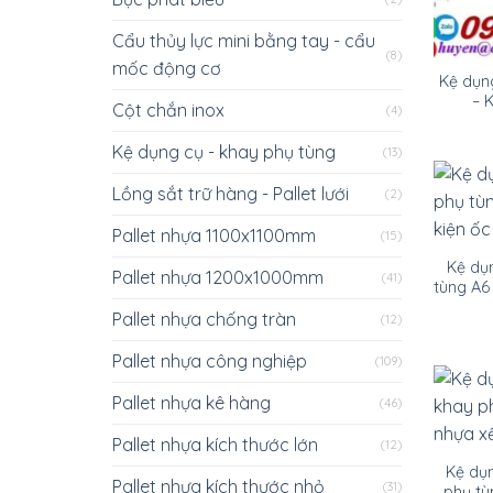
Cẩu thủy lực mini bằng tay - cẩu
(8)
mốc động cơ
Kệ dụn
– 
Cột chắn inox
(4)
Kệ dụng cụ - khay phụ tùng
(13)
Lồng sắt trữ hàng - Pallet lưới
(2)
Pallet nhựa 1100x1100mm
(15)
Kệ dụ
Pallet nhựa 1200x1000mm
(41)
tùng A6 
Pallet nhựa chống tràn
(12)
Pallet nhựa công nghiệp
(109)
Pallet nhựa kê hàng
(46)
Pallet nhựa kích thước lớn
(12)
Kệ dụn
Pallet nhựa kích thước nhỏ
(31)
phụ tù