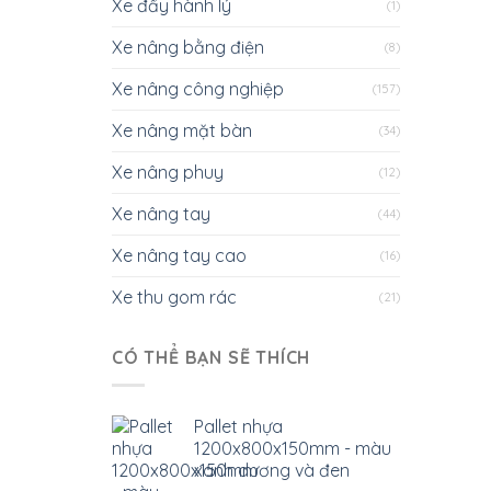
Xe đẩy hành lý
(1)
Xe nâng bằng điện
(8)
Xe nâng công nghiệp
(157)
Xe nâng mặt bàn
(34)
Xe nâng phuy
(12)
Xe nâng tay
(44)
Xe nâng tay cao
(16)
Xe thu gom rác
(21)
CÓ THỂ BẠN SẼ THÍCH
Pallet nhựa
1200x800x150mm - màu
xanh dương và đen