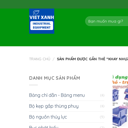
Skip
to
content
Tìm
kiếm:
TRANG CHỦ
/
SẢN PHẨM ĐƯỢC GẮN THẺ “KHAY NHỰA
DANH MỤC SẢN PHẨM
Bảng chỉ dẫn - Bảng menu
(6)
Bộ kẹp gắp thùng phuy
(6)
Bộ nguồn thủy lực
(5)
Bục phát biểu
(2)