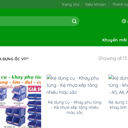
Trang chủ
Điều khoản
Thanh t
0
Khuyến mãi
Showing all 13 
 ĐỰNG ỐC VÍT”
Kệ dụng cụ – Khay phụ tùng
Kệ dụng c
– Kệ nhựa xếp tầng nhiều
khay linh 
màu sắc