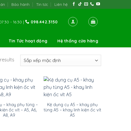
oán
Bảo hành
Tin tức
Liên hệ
7:30 - 16:30 |
098.442.3150
Tin Tức hoạt động
Hệ thống cửa hàng
results
ụ – khay phụ tùng –
Kệ dụng cụ A5 – khay phụ
kiện ốc vít – A5, A6,
tùng A5 – khay linh kiện ốc vít
A8, A9
A5