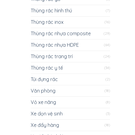
Thùng rác hình thú
(7)
Thùng rác inox
(16)
Thùng rác nhựa composite
(29)
Thùng rác nhựa HDPE
(64)
Thùng rác trang trí
(24)
Thùng rác y tế
(34)
Túi đựng rác
(2)
Văn phòng
(18)
Vỏ xe nâng
(8)
Xe dọn vệ sinh
(3)
Xe đẩy hàng
(18)