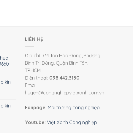
LIÊN HỆ
Địa chỉ: 334 Tân Hòa Đông, Phường
nhựa
Bình Trị Đông, Quận Bình Tân,
R660
TP.HCM
Điện thoại:
098.442.3150
ắp kín
Email:
huyen@congnghiepvietxanh.com.vn
ắp kín
Fanpage:
Môi trường công nghiệp
Youtube:
Việt Xanh Công nghiệp