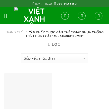
Skip
07:30 - 16:30 |
098.442.3150
to
content
TRANG CHỦ
/
SẢN PHẨM ĐƯỢC GẮN THẺ “KHAY NHỰA CHỐNG
TRÀN HÓA CHẤT 1300X1300X150MM”
LỌC