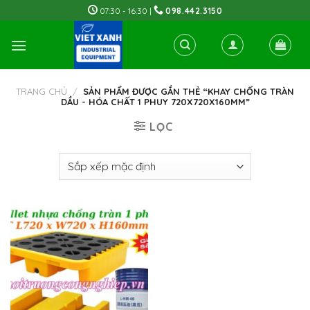
Skip
07:30 - 16:30 |
098.442.3150
to
content
TRANG CHỦ
/
SẢN PHẨM ĐƯỢC GẮN THẺ “KHAY CHỐNG TRÀN
DẦU - HÓA CHẤT 1 PHUY 720X720X160MM”
LỌC