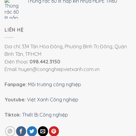
Thùng rác 60 lít nắp kín nhựa HDPE TR60
LIÊN HỆ
Địa chỉ: 334 Tân Hòa Đông, Phường Bình Trị Đông, Quận
Bình Tân, TP.HCM
Điện thoại:
098.442.3150
Email: huyen@congnghiepvietxanh.com.vn
Fanpage:
Môi trường công nghiệp
Youtube:
Việt Xanh Công nghiệp
Tiktok:
Thiết Bị Công nghiệp