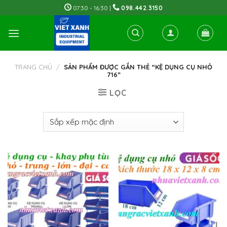
Skip
07:30 - 16:30 |
098.442.3150
to
content
TRANG CHỦ
/
SẢN PHẨM ĐƯỢC GẮN THẺ “KỆ DỤNG CỤ NHỎ
716”
LỌC