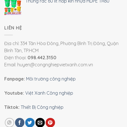
Thùng rác 60 lít nắp kín nhựa HDPE TR60
LIÊN HỆ
Địa chỉ: 334 Tân Hòa Đông, Phường Bình Trị Đông, Quận
Bình Tân, TP.HCM
Điện thoại:
098.442.3150
Email: huyen@congnghiepvietxanh.com.vn
Fanpage:
Môi trường công nghiệp
Youtube:
Việt Xanh Công nghiệp
Tiktok:
Thiết Bị Công nghiệp