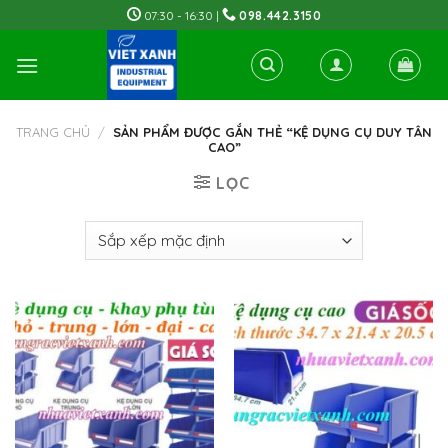
Skip
07:30 - 16:30 |
098.442.3150
to
content
TRANG CHỦ
/
SẢN PHẨM ĐƯỢC GẮN THẺ “KỆ DỤNG CỤ DUY TÂN
CAO”
LỌC