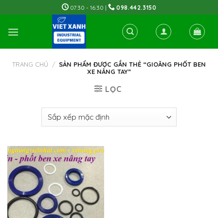
Skip
07:30 - 16:30 |
098.442.3150
to
content
TRANG CHỦ
/
SẢN PHẨM ĐƯỢC GẮN THẺ “GIOĂNG PHỐT BEN
XE NÂNG TAY”
LỌC