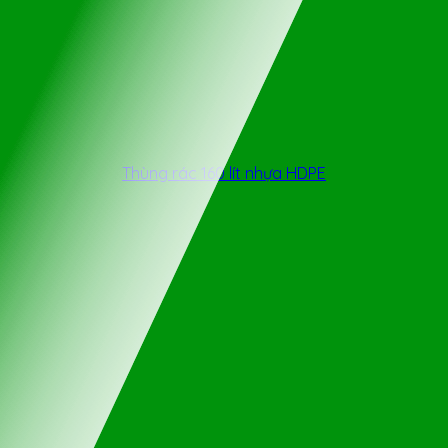
Thùng rác 160 lít nhựa HDPE