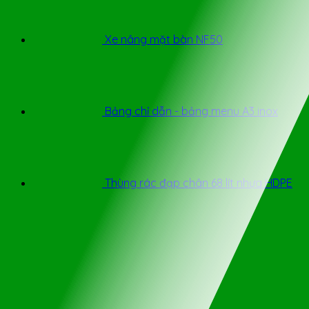
Xe nâng mặt bàn NF50
Bảng chỉ dẫn - bảng menu A3 inox
Thùng rác đạp chân 68 lít nhựa HDPE