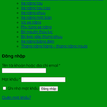
Xe nâng tay
Xe nâng tay cao
Xe nâng phuy
Xe nâng mặt bàn
Vỏ xe nâng
Phụ tùng xe nâng
Bộ nguồn thủy lực
Bộ kẹp gắp thùng phuy
Xe nâng bằng điện
Thang nâng hàng – thang nâng người
Đăng nhập
Tên tài khoản hoặc địa chỉ email
*
Mật khẩu
*
Ghi nhớ mật khẩu
Đăng nhập
Quên mật khẩu?