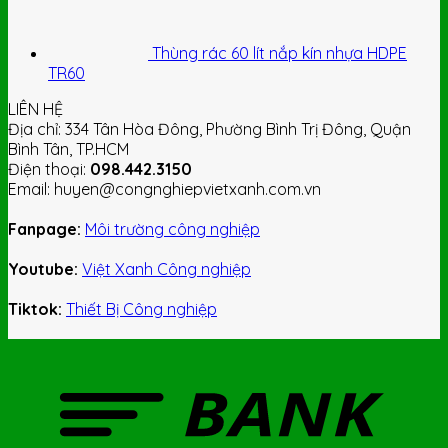
Thùng rác 60 lít nắp kín nhựa HDPE
TR60
LIÊN HỆ
Địa chỉ: 334 Tân Hòa Đông, Phường Bình Trị Đông, Quận
Bình Tân, TP.HCM
Điện thoại:
098.442.3150
Email: huyen@congnghiepvietxanh.com.vn
Fanpage:
Môi trường công nghiệp
Youtube:
Việt Xanh Công nghiệp
Tiktok:
Thiết Bị Công nghiệp