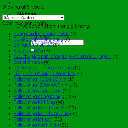
Showing all 5 results
Giỏ hàng
Danh mục sản phẩm
Chưa có sản phẩm trong giỏ hàng.
Bảng chỉ dẫn - Bảng menu
(6)
Tìm kiếm:
Bộ kẹp gắp thùng phuy
(6)
Bộ nguồn thủy lực
(5)
Bục phát biểu
(2)
Cẩu thủy lực mini bằng tay - cẩu mốc động cơ
(8)
Cột chắn inox
(4)
Kệ dụng cụ - khay phụ tùng
(13)
Lồng sắt trữ hàng - Pallet lưới
(2)
Pallet nhựa 1100x1100mm
(15)
Pallet nhựa 1200x1000mm
(41)
Pallet nhựa chống tràn
(12)
Pallet nhựa công nghiệp
(109)
Pallet nhựa kê hàng
(46)
Pallet nhựa kích thước lớn
(12)
Pallet nhựa kích thước nhỏ
(31)
Pallet nhựa lót sàn
(30)
Pallet nhựa xuất khẩu
(23)