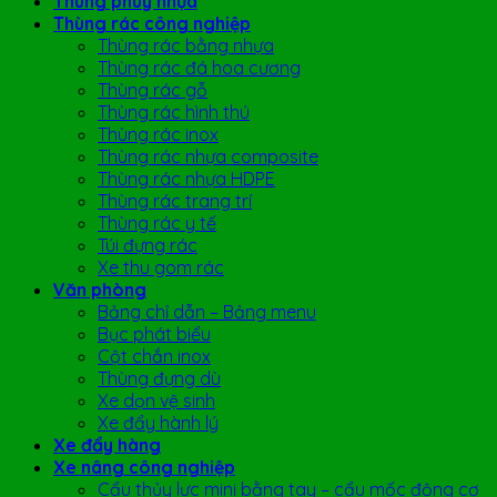
Thùng phuy nhựa
Thùng rác công nghiệp
Thùng rác bằng nhựa
Thùng rác đá hoa cương
Thùng rác gỗ
Thùng rác hình thú
Thùng rác inox
Thùng rác nhựa composite
Thùng rác nhựa HDPE
Thùng rác trang trí
Thùng rác y tế
Túi đựng rác
Xe thu gom rác
Văn phòng
Bảng chỉ dẫn – Bảng menu
Bục phát biểu
Cột chắn inox
Thùng đựng dù
Xe dọn vệ sinh
Xe đẩy hành lý
Xe đẩy hàng
Xe nâng công nghiệp
Cẩu thủy lực mini bằng tay – cẩu mốc động cơ