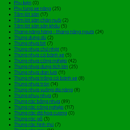
Phụ kiện
(0)
Phụ tùng xe nâng
(25)
Tấm lót sàn
(17)
Tấm lót sàn chăn nuôi
(2)
Tấm lót sàn sân khấu
(5)
Thang nâng hàng - thang nâng người
(24)
Thùng đựng dù
(2)
Thùng nhựa bít
(7)
Thùng nhựa chữ nhật
(11)
Thùng nhựa có bánh xe
(5)
Thùng nhựa công nghiệp
(42)
Thùng nhựa dung tích lớn
(25)
Thùng nhựa đan lưới
(11)
Thùng nhựa trắng có bánh xe
(8)
Thùng nhựa tròn
(14)
Thùng nhựa vuông đa năng
(8)
Thùng phuy nhựa
(3)
Thùng rác bằng nhựa
(89)
Thùng rác công nghiệp
(117)
Thùng rác đá hoa cương
(0)
Thùng rác gỗ
(3)
Thùng rác hình thú
(7)