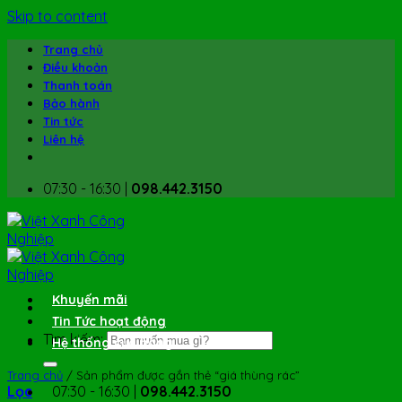
Skip to content
Trang chủ
Điều khoản
Thanh toán
Bảo hành
Tin tức
Liên hệ
07:30 - 16:30 |
098.442.3150
Khuyến mãi
Tin Tức hoạt động
Tìm kiếm:
Hệ thống cửa hàng
Trang chủ
/
Sản phẩm được gắn thẻ “giá thùng rác”
Lọc
07:30 - 16:30 |
098.442.3150