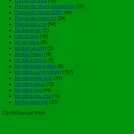
Thùng rác inox
(16)
Thùng rác nhựa composite
(29)
Thùng rác nhựa HDPE
(64)
Thùng rác trang trí
(24)
Thùng rác y tế
(34)
Túi đựng rác
(2)
Văn phòng
(18)
Vỏ xe nâng
(8)
Xe dọn vệ sinh
(3)
Xe đẩy hàng
(18)
Xe đẩy hành lý
(1)
Xe nâng bằng điện
(8)
Xe nâng công nghiệp
(157)
Xe nâng mặt bàn
(34)
Xe nâng phuy
(12)
Xe nâng tay
(44)
Xe nâng tay cao
(16)
Xe thu gom rác
(21)
Có thể bạn sẽ thích