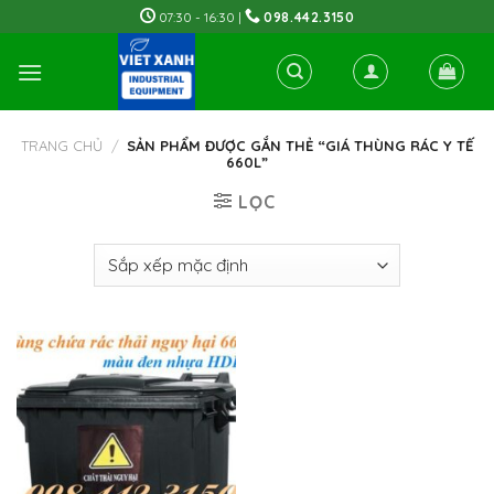
Skip
07:30 - 16:30 |
098.442.3150
to
content
TRANG CHỦ
/
SẢN PHẨM ĐƯỢC GẮN THẺ “GIÁ THÙNG RÁC Y TẾ
660L”
LỌC