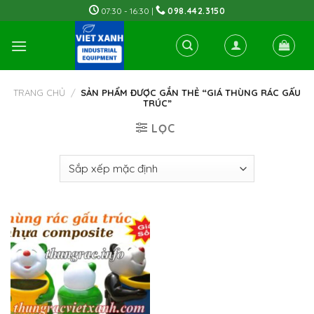
Skip
07:30 - 16:30 |
098.442.3150
to
content
TRANG CHỦ
/
SẢN PHẨM ĐƯỢC GẮN THẺ “GIÁ THÙNG RÁC GẤU
TRÚC”
LỌC